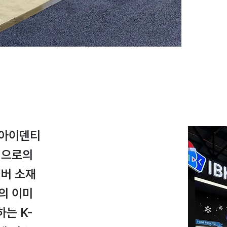
 아이덴티
업으로의
실버 소재
의 이미
는 K-