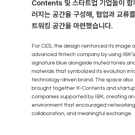
Contents 및 스타트업 기업들이 함
러지는 공간을 구성해, 협업과 교류를
트워킹 공간을 마련했습니다.
For CES, the design reinforced its image 
advanced fintech company by using IBK’
signature blue alongside muted tones and 
materials that symbolized its evolution int
technology-driven brand. The space also
brought together K-Contents and startu
companies supported by IBK, creating an
environment that encouraged networking
collaboration, and meaningful exchange.