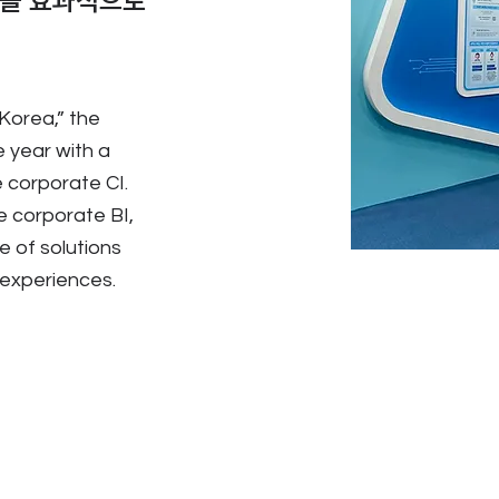
션을 효과적으로
 Korea,” the
e year with a
 corporate CI.
e corporate BI,
 of solutions
experiences.