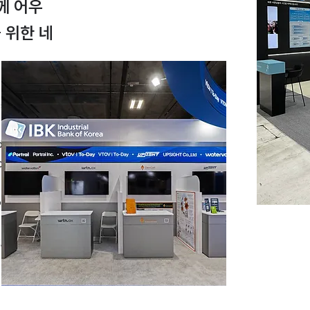
께 어우
 위한 네
as an
s
silver
o a
p
,